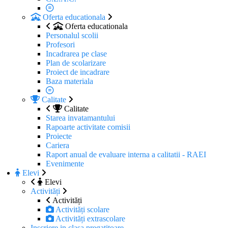
Oferta educationala
Oferta educationala
Personalul scolii
Profesori
Incadrarea pe clase
Plan de scolarizare
Proiect de incadrare
Baza materiala
Calitate
Calitate
Starea invatamantului
Rapoarte activitate comisii
Proiecte
Cariera
Raport anual de evaluare interna a calitatii - RAEI
Evenimente
Elevi
Elevi
Activități
Activități
Activități scolare
Activități extrascolare
Inscriere in clasa pregatitoare