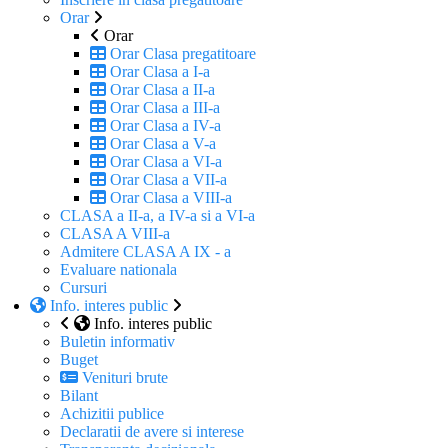
Orar
Orar
Orar Clasa pregatitoare
Orar Clasa a I-a
Orar Clasa a II-a
Orar Clasa a III-a
Orar Clasa a IV-a
Orar Clasa a V-a
Orar Clasa a VI-a
Orar Clasa a VII-a
Orar Clasa a VIII-a
CLASA a II-a, a IV-a si a VI-a
CLASA A VIII-a
Admitere CLASA A IX - a
Evaluare nationala
Cursuri
Info. interes public
Info. interes public
Buletin informativ
Buget
Venituri brute
Bilant
Achizitii publice
Declaratii de avere si interese