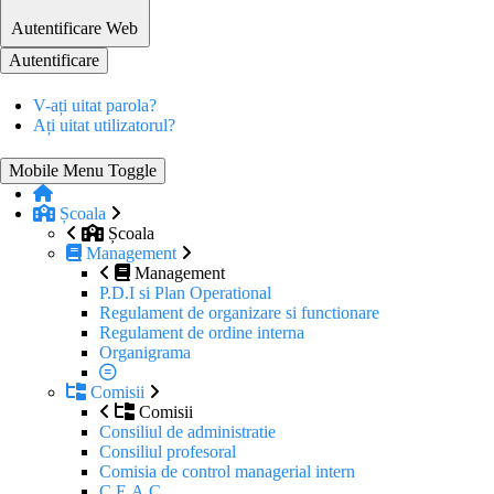
Autentificare Web
Autentificare
V-ați uitat parola?
Ați uitat utilizatorul?
Mobile Menu Toggle
Școala
Școala
Management
Management
P.D.I si Plan Operational
Regulament de organizare si functionare
Regulament de ordine interna
Organigrama
Comisii
Comisii
Consiliul de administratie
Consiliul profesoral
Comisia de control managerial intern
C.E.A.C.