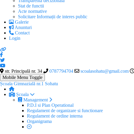
Transparenta decizionala
Stat de functii
Acte normative
Solicitare Informații de interes public
Galerie
Anunturi
Contact
Login
str. Principală nr. 34
0787794704
scoalasohatu@gmail.com
Mobile Menu Toggle
Școala Gimnazială nr.1 Sohatu
Școala
Management
P.D.I si Plan Operational
Regulament de organizare si functionare
Regulament de ordine interna
Organigrama