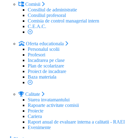
Comisii
Consiliul de administratie
Consiliul profesoral
Comisia de control managerial intern
C.E.A.C.
Oferta educationala
Personalul scolii
Profesori
Incadrarea pe clase
Plan de scolarizare
Proiect de incadrare
Baza materiala
Calitate
Starea invatamantului
Rapoarte activitate comisii
Proiecte
Cariera
Raport anual de evaluare interna a calitatii - RAEI
Evenimente