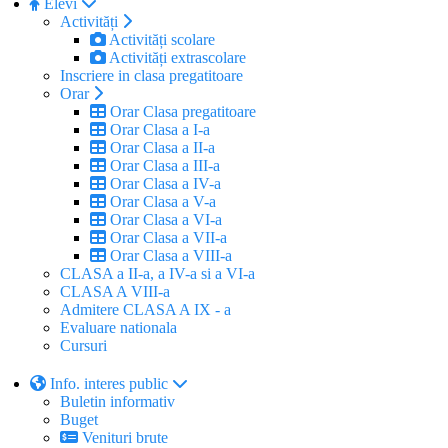
Elevi
Activități
Activități scolare
Activități extrascolare
Inscriere in clasa pregatitoare
Orar
Orar Clasa pregatitoare
Orar Clasa a I-a
Orar Clasa a II-a
Orar Clasa a III-a
Orar Clasa a IV-a
Orar Clasa a V-a
Orar Clasa a VI-a
Orar Clasa a VII-a
Orar Clasa a VIII-a
CLASA a II-a, a IV-a si a VI-a
CLASA A VIII-a
Admitere CLASA A IX - a
Evaluare nationala
Cursuri
Info. interes public
Buletin informativ
Buget
Venituri brute